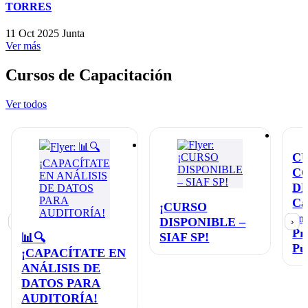
TORRES
11 Oct 2025
Junta
Ver más
Cursos de Capacitación
Ver todos
C
C
D
Ca
¡CURSO
en
DISPONIBLE –
‹
›
Pr
SIAF SP!
📊🔍
Pú
¡CAPACÍTATE EN
ANÁLISIS DE
DATOS PARA
AUDITORÍA!