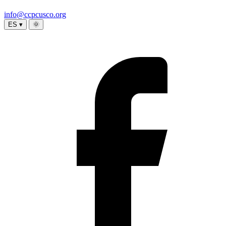
info@ccpcusco.org
ES ▾
🌞