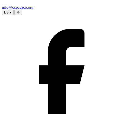
info@ccpcusco.org
ES ▾
🌞