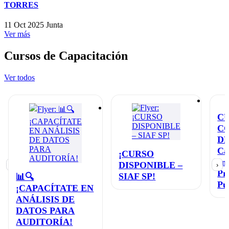
TORRES
11 Oct 2025
Junta
Ver más
Cursos de Capacitación
Ver todos
C
C
D
Ca
¡CURSO
en
DISPONIBLE –
‹
›
Pr
SIAF SP!
📊🔍
Pú
¡CAPACÍTATE EN
ANÁLISIS DE
DATOS PARA
AUDITORÍA!