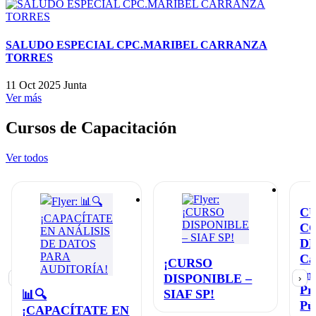
SALUDO ESPECIAL CPC.MARIBEL CARRANZA
TORRES
11 Oct 2025
Junta
Ver más
Cursos de Capacitación
Ver todos
C
C
D
Ca
¡CURSO
en
DISPONIBLE –
‹
›
Pr
SIAF SP!
📊🔍
Pú
¡CAPACÍTATE EN