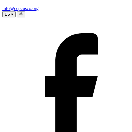
info@ccpcusco.org
ES ▾
🌞