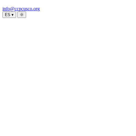
info@ccpcusco.org
ES ▾
🌞