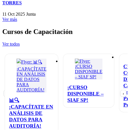
TORRES
11 Oct 2025
Junta
Ver más
Cursos de Capacitación
Ver todos
C
C
D
Ca
¡CURSO
en
DISPONIBLE –
‹
›
Pr
SIAF SP!
📊🔍
Pú
¡CAPACÍTATE EN
ANÁLISIS DE
DATOS PARA
AUDITORÍA!