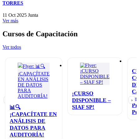
TORRES
11 Oct 2025
Junta
Ver más
Cursos de Capacitación
Ver todos
C
C
D
Ca
¡CURSO
en
DISPONIBLE –
‹
›
Pr
SIAF SP!
📊🔍
Pú
¡CAPACÍTATE EN
ANÁLISIS DE
DATOS PARA
AUDITORÍA!