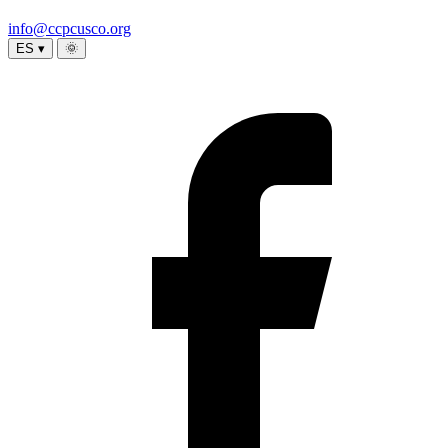
info@ccpcusco.org
ES ▾
🌞