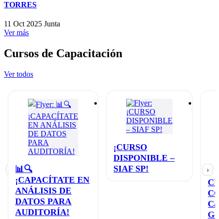
TORRES
11 Oct 2025
Junta
Ver más
Cursos de Capacitación
Ver todos
¡CURSO
DISPONIBLE –
SIAF SP!
📊🔍
‹
›
¡CAPACÍTATE EN
C
ANÁLISIS DE
C
DATOS PARA
Ca
AUDITORÍA!
Ge