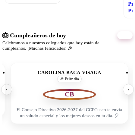
Pr
Pú
🎂 Cumpleañeros de hoy
08/08
Celebramos a nuestros colegiados que hoy están de
cumpleaños. ¡Muchas felicidades! 🎉
CAROLINA BACA VISAGA
🎉 Feliz día
‹
›
CB
El Consejo Directivo 2026-2027 del CCPCusco te envía
un saludo especial y los mejores deseos en tu día. 🎈