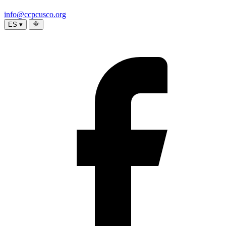
info@ccpcusco.org
ES ▾
🌞