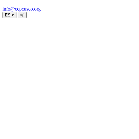
info@ccpcusco.org
ES ▾
🌞