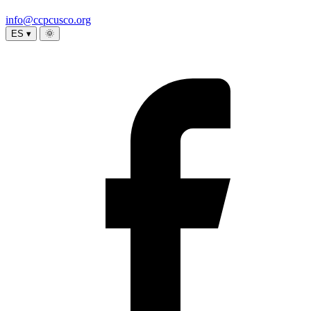
info@ccpcusco.org
ES ▾
🌞