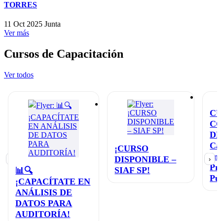
TORRES
11 Oct 2025
Junta
Ver más
Cursos de Capacitación
Ver todos
C
C
D
Ca
¡CURSO
en
DISPONIBLE –
‹
›
Pr
SIAF SP!
📊🔍
Pú
¡CAPACÍTATE EN
ANÁLISIS DE
DATOS PARA
AUDITORÍA!