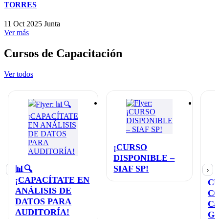
TORRES
11 Oct 2025
Junta
Ver más
Cursos de Capacitación
Ver todos
¡CURSO
DISPONIBLE –
SIAF SP!
📊🔍
‹
›
¡CAPACÍTATE EN
C
ANÁLISIS DE
C
DATOS PARA
Ca
AUDITORÍA!
Ge