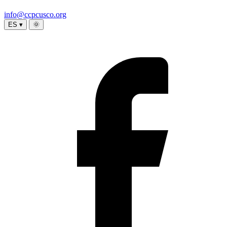
info@ccpcusco.org
ES ▾
🌞