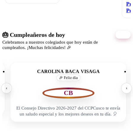
Pr
Pú
🎂 Cumpleañeros de hoy
08/08
Celebramos a nuestros colegiados que hoy están de
cumpleaños. ¡Muchas felicidades! 🎉
CAROLINA BACA VISAGA
🎉 Feliz día
‹
›
CB
El Consejo Directivo 2026-2027 del CCPCusco te envía
un saludo especial y los mejores deseos en tu día. 🎈