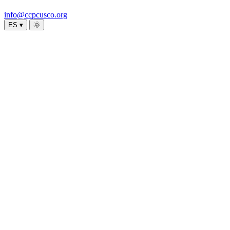
info@ccpcusco.org
ES ▾
🌞