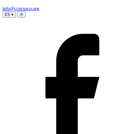
info@ccpcusco.org
ES ▾
🌞