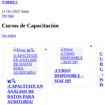
TORRES
11 Oct 2025
Junta
Ver más
Cursos de Capacitación
Ver todos
C
C
D
Ca
¡CURSO
en
DISPONIBLE –
‹
›
Pr
SIAF SP!
📊🔍
Pú
¡CAPACÍTATE EN
ANÁLISIS DE
DATOS PARA
AUDITORÍA!