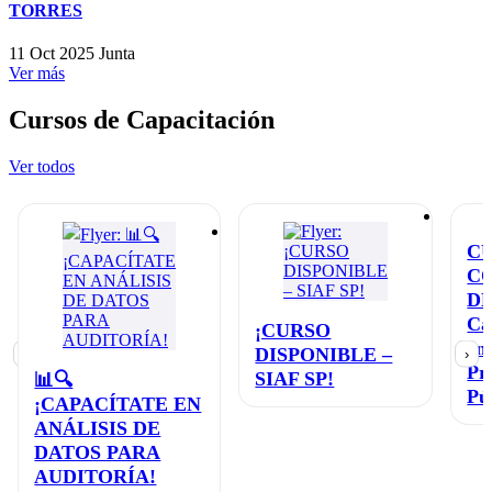
TORRES
11 Oct 2025
Junta
Ver más
Cursos de Capacitación
Ver todos
C
C
D
Ca
¡CURSO
en
DISPONIBLE –
‹
›
Pr
SIAF SP!
📊🔍
Pú
¡CAPACÍTATE EN
ANÁLISIS DE
DATOS PARA
AUDITORÍA!