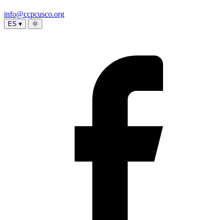
info@ccpcusco.org
ES ▾
🌞