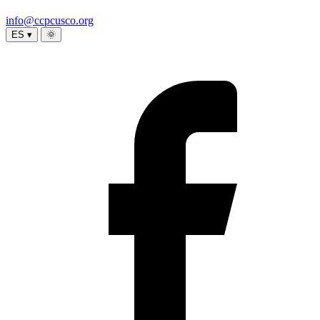
info@ccpcusco.org
ES ▾
🌞