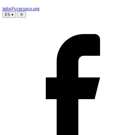
info@ccpcusco.org
ES ▾
🌞