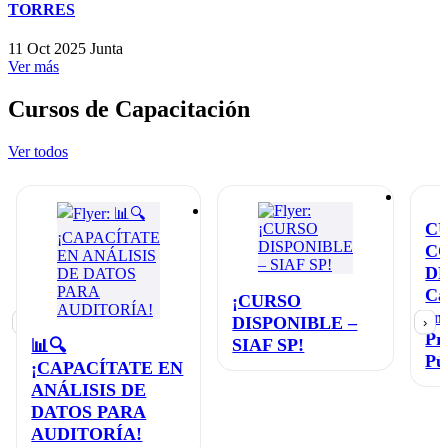
TORRES
11 Oct 2025
Junta
Ver más
Cursos de Capacitación
Ver todos
C
C
D
Ca
¡CURSO
en
DISPONIBLE –
‹
›
Pr
SIAF SP!
📊🔍
Pú
¡CAPACÍTATE EN
ANÁLISIS DE
DATOS PARA
AUDITORÍA!