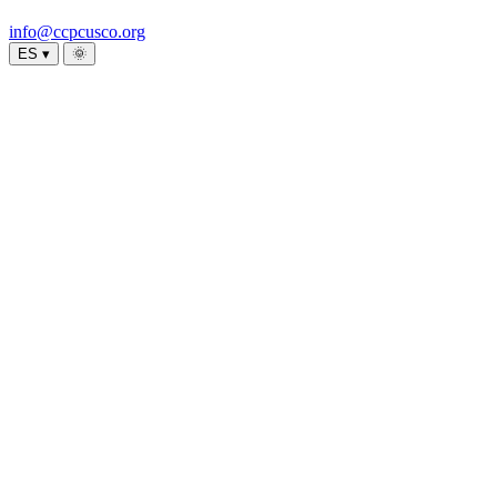
info@ccpcusco.org
ES ▾
🌞