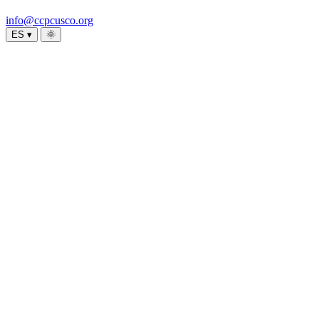
info@ccpcusco.org
ES ▾
🌞