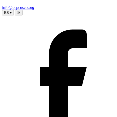
info@ccpcusco.org
ES ▾
🌞