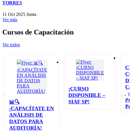
TORRES
11 Oct 2025
Junta
Ver más
Cursos de Capacitación
Ver todos
C
C
D
Ca
¡CURSO
en
DISPONIBLE –
‹
›
Pr
SIAF SP!
📊🔍
Pú
¡CAPACÍTATE EN
ANÁLISIS DE
DATOS PARA
AUDITORÍA!