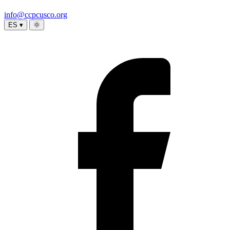
info@ccpcusco.org
ES ▾
🌞