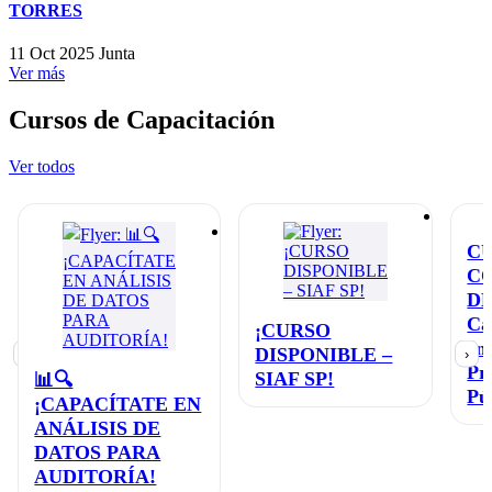
TORRES
11 Oct 2025
Junta
Ver más
Cursos de Capacitación
Ver todos
C
C
D
Ca
¡CURSO
en
DISPONIBLE –
‹
›
Pr
SIAF SP!
📊🔍
Pú
¡CAPACÍTATE EN
ANÁLISIS DE
DATOS PARA
AUDITORÍA!