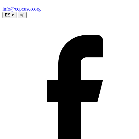
info@ccpcusco.org
ES ▾
🌞