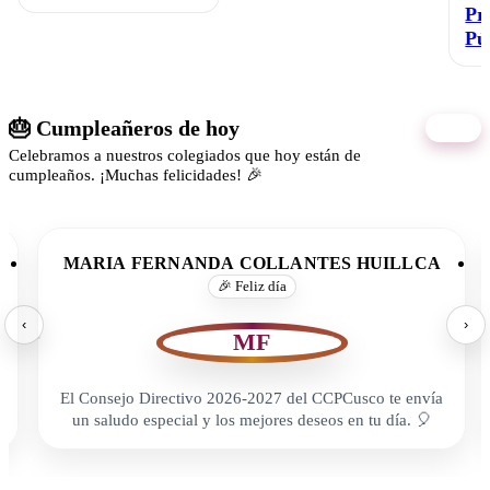
Pr
Pú
🎂 Cumpleañeros de hoy
10/08
Celebramos a nuestros colegiados que hoy están de
cumpleaños. ¡Muchas felicidades! 🎉
MARIA FERNANDA COLLANTES HUILLCA
🎉 Feliz día
‹
›
MF
El Consejo Directivo 2026-2027 del CCPCusco te envía
un saludo especial y los mejores deseos en tu día. 🎈