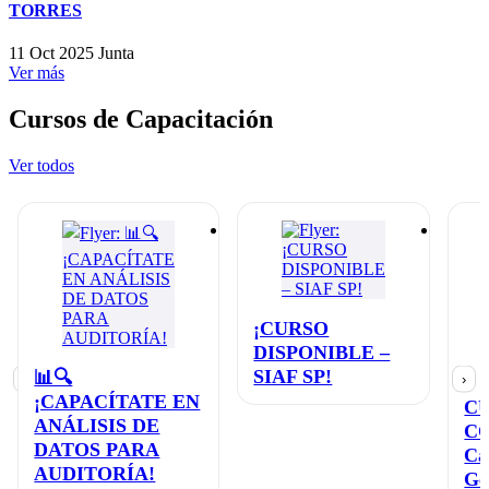
TORRES
11 Oct 2025
Junta
Ver más
Cursos de Capacitación
Ver todos
¡CURSO
DISPONIBLE –
SIAF SP!
📊🔍
‹
›
¡CAPACÍTATE EN
C
ANÁLISIS DE
C
DATOS PARA
Ca
AUDITORÍA!
Ge