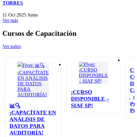
TORRES
11 Oct 2025
Junta
Ver más
Cursos de Capacitación
Ver todos
C
C
D
Ca
¡CURSO
en
DISPONIBLE –
‹
›
Pr
SIAF SP!
📊🔍
Pú
¡CAPACÍTATE EN
ANÁLISIS DE
DATOS PARA
AUDITORÍA!