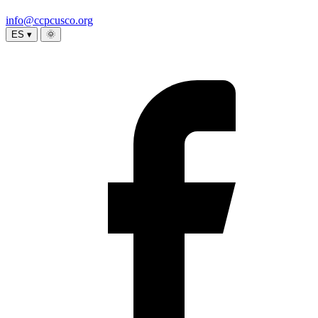
info@ccpcusco.org
ES ▾
🌞