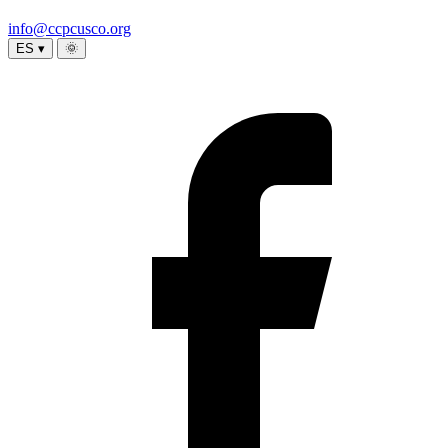
info@ccpcusco.org
ES ▾
🌞