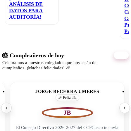
ANÁLISIS DE
C
DATOS PARA
Ca
AUDITORÍA!
Ge
Pr
Pú
🎂 Cumpleañeros de hoy
06/08
Celebramos a nuestros colegiados que hoy están de
cumpleaños. ¡Muchas felicidades! 🎉
JORGE BECERRA UMERES
🎉 Feliz día
‹
›
JB
El Consejo Directivo 2026-2027 del CCPCusco te envía