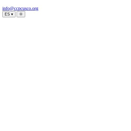
info@ccpcusco.org
ES ▾
🌞