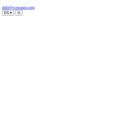
info@ccpcusco.org
ES ▾
🌞