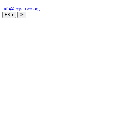
info@ccpcusco.org
ES ▾
🌞