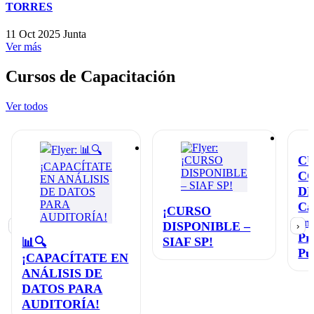
TORRES
11 Oct 2025
Junta
Ver más
Cursos de Capacitación
Ver todos
C
C
D
Ca
¡CURSO
en
DISPONIBLE –
‹
›
Pr
SIAF SP!
📊🔍
Pú
¡CAPACÍTATE EN
ANÁLISIS DE
DATOS PARA
AUDITORÍA!