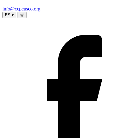
info@ccpcusco.org
ES ▾
🌞