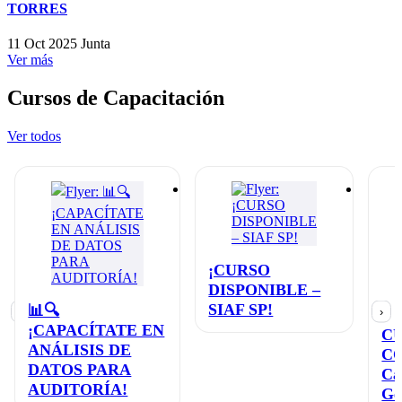
TORRES
11 Oct 2025
Junta
Ver más
Cursos de Capacitación
Ver todos
¡CURSO
DISPONIBLE –
SIAF SP!
📊🔍
‹
›
¡CAPACÍTATE EN
C
ANÁLISIS DE
C
DATOS PARA
Ca
AUDITORÍA!
Ge