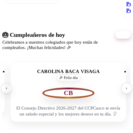
Pr
Pú
🎂 Cumpleañeros de hoy
08/08
Celebramos a nuestros colegiados que hoy están de
cumpleaños. ¡Muchas felicidades! 🎉
CAROLINA BACA VISAGA
🎉 Feliz día
‹
›
CB
El Consejo Directivo 2026-2027 del CCPCusco te envía
un saludo especial y los mejores deseos en tu día. 🎈