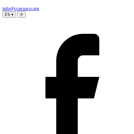
info@ccpcusco.org
ES ▾
🌞