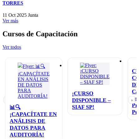
TORRES
11 Oct 2025
Junta
Ver más
Cursos de Capacitación
Ver todos
C
C
D
Ca
¡CURSO
en
DISPONIBLE –
‹
›
Pr
SIAF SP!
📊🔍
Pú
¡CAPACÍTATE EN
ANÁLISIS DE
DATOS PARA
AUDITORÍA!