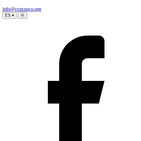
info@ccpcusco.org
ES ▾
🌞