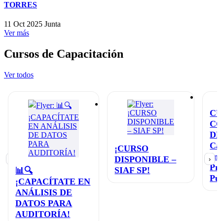
TORRES
11 Oct 2025
Junta
Ver más
Cursos de Capacitación
Ver todos
C
C
D
Ca
¡CURSO
en
DISPONIBLE –
‹
›
Pr
SIAF SP!
📊🔍
Pú
¡CAPACÍTATE EN
ANÁLISIS DE
DATOS PARA
AUDITORÍA!