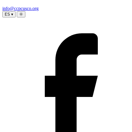
info@ccpcusco.org
ES ▾
🌞