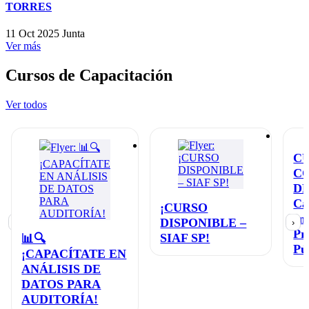
TORRES
11 Oct 2025
Junta
Ver más
Cursos de Capacitación
Ver todos
C
C
D
Ca
¡CURSO
en
DISPONIBLE –
‹
›
Pr
SIAF SP!
📊🔍
Pú
¡CAPACÍTATE EN
ANÁLISIS DE
DATOS PARA
AUDITORÍA!