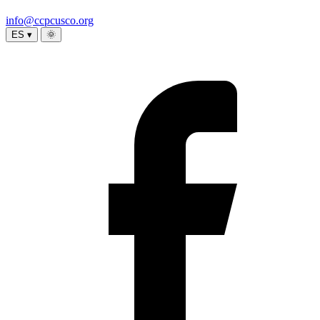
info@ccpcusco.org
ES ▾
🌞