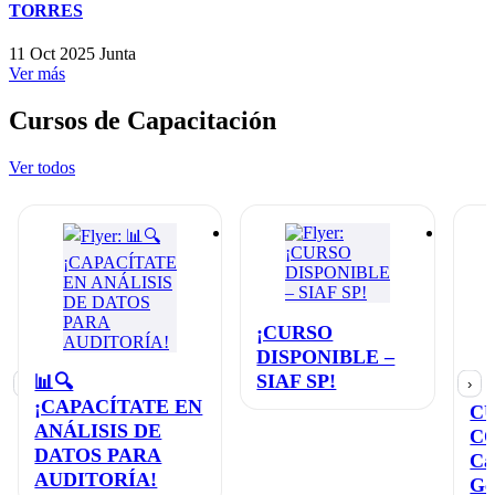
TORRES
11 Oct 2025
Junta
Ver más
Cursos de Capacitación
Ver todos
¡CURSO
DISPONIBLE –
SIAF SP!
📊🔍
‹
›
¡CAPACÍTATE EN
C
ANÁLISIS DE
C
DATOS PARA
Ca
AUDITORÍA!
Ge