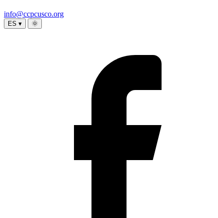
info@ccpcusco.org
ES ▾
🌞