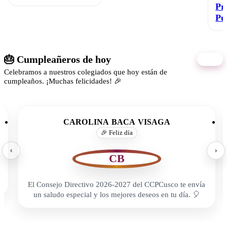
Pr
Pú
🎂 Cumpleañeros de hoy
08/08
Celebramos a nuestros colegiados que hoy están de
cumpleaños. ¡Muchas felicidades! 🎉
CAROLINA BACA VISAGA
🎉 Feliz día
‹
›
CB
El Consejo Directivo 2026-2027 del CCPCusco te envía
un saludo especial y los mejores deseos en tu día. 🎈