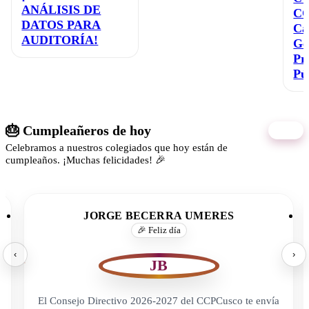
ANÁLISIS DE
C
DATOS PARA
Ca
AUDITORÍA!
Ge
Pr
Pú
🎂 Cumpleañeros de hoy
06/08
Celebramos a nuestros colegiados que hoy están de
cumpleaños. ¡Muchas felicidades! 🎉
JORGE BECERRA UMERES
🎉 Feliz día
‹
›
JB
El Consejo Directivo 2026-2027 del CCPCusco te envía