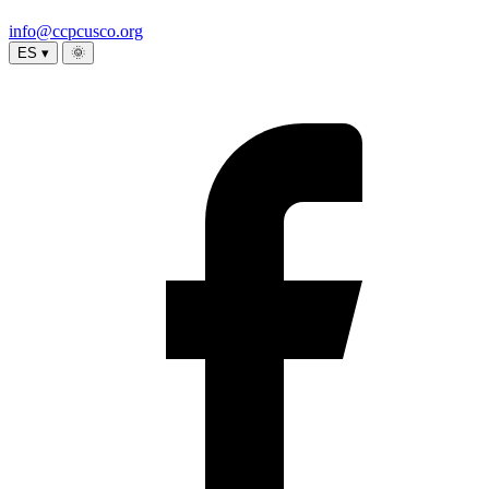
info@ccpcusco.org
ES ▾
🌞