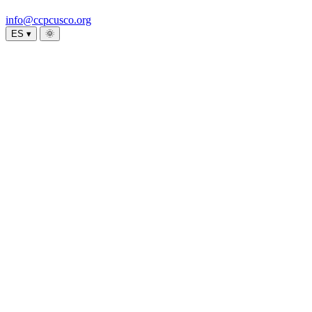
info@ccpcusco.org
ES ▾
🌞